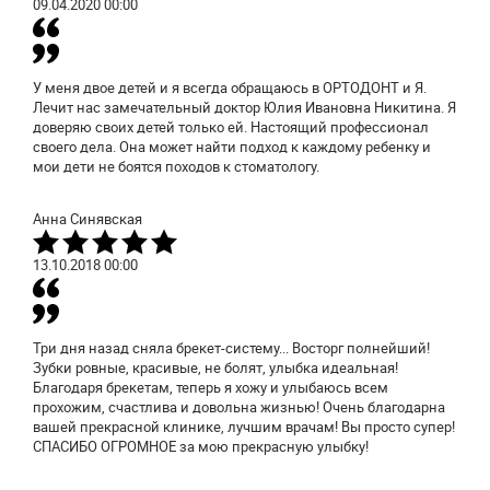
09.04.2020
00:00
У меня двое детей и я всегда обращаюсь в ОРТОДОНТ и Я.
Лечит нас замечательный доктор Юлия Ивановна Никитина. Я
доверяю своих детей только ей. Настоящий профессионал
своего дела. Она может найти подход к каждому ребенку и
мои дети не боятся походов к стоматологу.
Анна Синявская
13.10.2018
00:00
Три дня назад сняла брекет-систему... Восторг полнейший!
Зубки ровные, красивые, не болят, улыбка идеальная!
Благодаря брекетам, теперь я хожу и улыбаюсь всем
прохожим, счастлива и довольна жизнью! Очень благодарна
вашей прекрасной клинике, лучшим врачам! Вы просто супер!
СПАСИБО ОГРОМНОЕ за мою прекрасную улыбку!