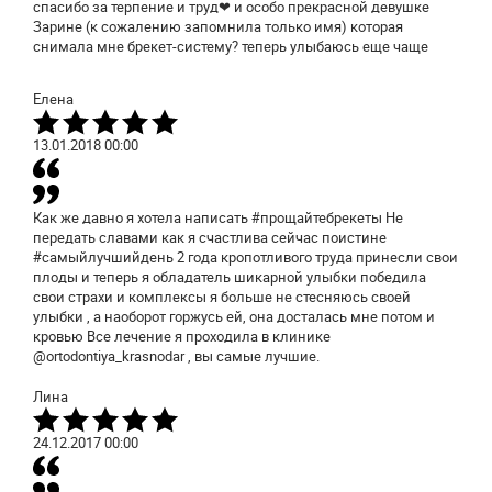
спасибо за терпение и труд❤ и особо прекрасной девушке
Зарине (к сожалению запомнила только имя) которая
снимала мне брекет-систему? теперь улыбаюсь еще чаще
Елена
13.01.2018
00:00
Как же давно я хотела написать #прощайтебрекеты Не
передать славами как я счастлива сейчас поистине
#самыйлучшийдень 2 года кропотливого труда принесли свои
плоды и теперь я обладатель шикарной улыбки победила
свои страхи и комплексы я больше не стесняюсь своей
улыбки , а наоборот горжусь ей, она досталась мне потом и
кровью Все лечение я проходила в клинике
@ortodontiya_krasnodar , вы самые лучшие.
Лина
24.12.2017
00:00