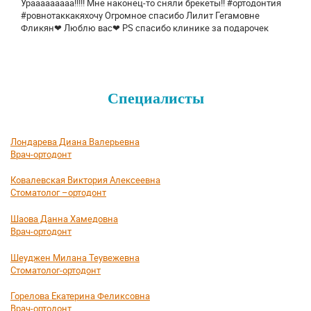
Урааааааааа!!!!! Мне наконец-то сняли брекеты!! #ортодонтия
#ровнотаккакяхочу Огромное спасибо Лилит Гегамовне
Фликян❤ Люблю вас❤ PS спасибо клинике за подарочек
Специалисты
Лондарева Диана Валерьевна
Врач-ортодонт
Ковалевская Виктория Алексеевна
Стоматолог –ортодонт
Шаова Данна Хамедовна
Врач-ортодонт
Шеуджен Милана Теувежевна
Стоматолог-ортодонт
Горелова Екатерина Феликсовна
Врач-ортодонт