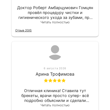
Доктор Роберт Амбарцумович Гомцян
провёл процедуру чистки и
гигиенического ухода за зубами, при
этом сразу удалось записаться на
Читать полностью
приём по звонку. Он уверенно
Отзыв 2GIS
выполняет свою работу, связанную с
поддержанием гигиены, и я чувствую,
что дело знает хорошо.
6 августа 2026
Арина Трофимова
Отличная клиника! Ставила тут
брекеты, врачи просто супер- всё
подробно объяснили и сделали
аккуратно. Результатом уже довольна,
Читать полностью