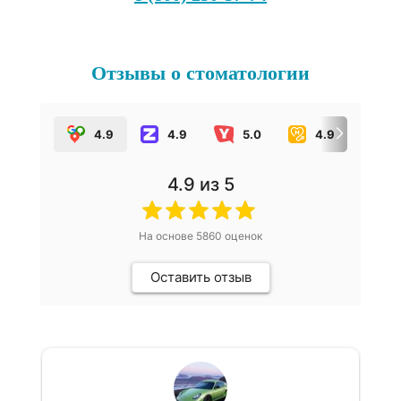
Отзывы о стоматологии
4.9
4.9
5.0
4.9
5.
4.9
из 5
На основе
5860
оценок
Оставить отзыв