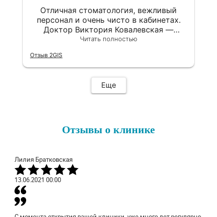
Отличная стоматология, вежливый
персонал и очень чисто в кабинетах.
Доктор Виктория Ковалевская —
настоящий профессионал своего дела,
Читать полностью
которая лечит зубы абсолютно без
Отзыв 2GIS
боли. Все этапы процедуры мне
подробно объяснили и подобрали
качественные материалы. Теперь буду
Еще
обращаться только сюда и
рекомендовать клинику всем
знакомым.
Отзывы о клинике
Лилия Братковская
13.06.2021
00:00
С момента открытия вашей клиники, уже много лет регулярно