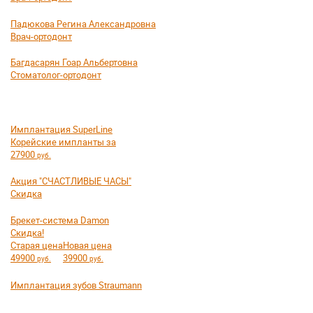
Падюкова Регина Александровна
Врач-ортодонт
Багдасарян Гоар Альбертовна
Стоматолог-ортодонт
Имплантация SuperLine
Корейские импланты за
27900
руб.
Акция "СЧАСТЛИВЫЕ ЧАСЫ"
Скидка
Брекет-система Damon
Скидка!
Старая цена
Новая цена
49900
39900
руб.
руб.
Имплантация зубов Straumann