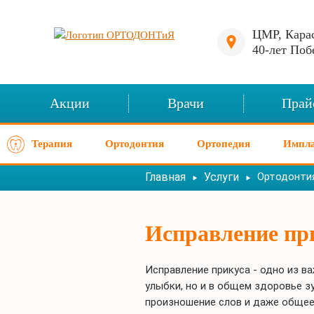
ЦМР, Карас
40-лет Поб
Акции
Врачи
Прай
Терапия
Ортодонтия
Ортопедия
Импла
Главная
Услуги
Ортодонти
Исправление пр
Исправление прикуса - одно из 
улыбки, но и в общем здоровье 
произношение слов и даже общее