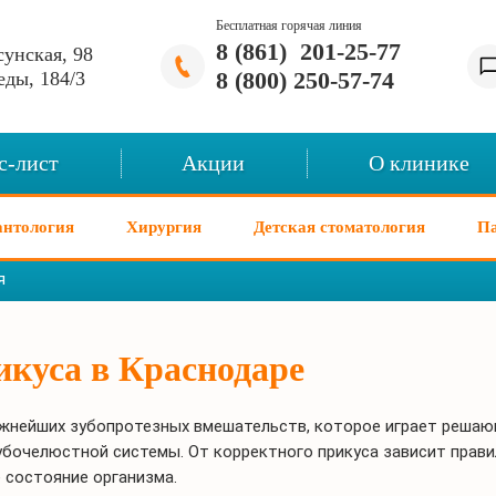
Бесплатная горячая линия
8 (861) 201-25-77
унская, 98
8 (800) 250-57-74
еды, 184/3
с-лист
Акции
О клинике
нтология
Хирургия
Детская стоматология
Па
я
икуса в Краснодаре
важнейших зубопротезных вмешательств, которое играет решаю
зубочелюстной системы. От корректного прикуса зависит прав
 состояние организма.