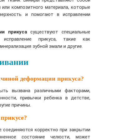
ой ткани. Виниры представляют собой
и или композитного материала, которые
верхность и помогают в исправлении
ми прикуса
существуют специальные
 исправление прикуса, такие как
инерализация зубной эмали и другие.
нивании
ичиной деформации прикуса?
ыть вызвана различными факторами,
нности, привычки ребенка в детстве,
ругие причины.
 прикусе?
не соединяются корректно при закрытии
зненное состояние челюсти, может