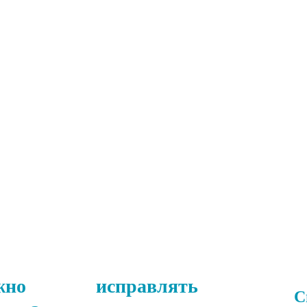
но исправлять
С