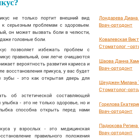
кус?
Лондарева Диана
рикус не только портит внешний вид
Врач-ортодонт
и к серьезным проблемам с здоровьем.
ный, он может вызвать боли в челюсти,
даже головные боли.
Ковалевская Викт
Стоматолог –орт
икус позволяет избежать проблем с
рикус правильный, они легче очищаются
Шаова Данна Хам
снижает вероятность развития кариеса и
Врач-ортодонт
ле восстановления прикуса, у вас будет
е зубы - это как открытая дверь для
Шеуджен Милана 
Стоматолог-орто
ать об эстетической составляющей
 улыбка - это не только здоровье, но и
Горелова Екатери
улыбка способна открыть перед нами
Врач-ортодонт
Падюкова Регина
икуса у взрослых - это медицинская
Врач-ортодонт
осстановление правильного положения