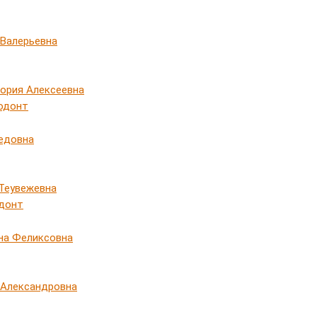
 Валерьевна
ория Алексеевна
одонт
едовна
Теувежевна
донт
на Феликсовна
 Александровна