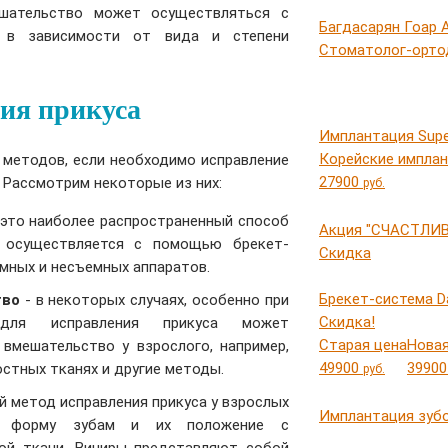
ешательство может осуществляться с
Багдасарян Гоар 
 в зависимости от вида и степени
Стоматолог-орто
ия прикуса
Имплантация Supe
Корейские имплан
методов, если необходимо исправление
27900
. Рассмотрим некоторые из них:
руб.
это наиболее распространенный способ
Акция "СЧАСТЛИ
й осуществляется с помощью брекет-
Скидка
емных и несъемных аппаратов.
Брекет-система 
тво
- в некоторых случаях, особенно при
Скидка!
 для исправления прикуса может
Старая цена
Новая
 вмешательство у взрослого, например,
49900
3990
остных тканях и другие методы.
руб.
й метод исправления прикуса у взрослых
Имплантация зубо
ть форму зубам и их положение с