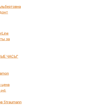
Альбертовна
донт
rLine
ты за
ВЫЕ ЧАСЫ"
Damon
 цена
0
руб.
в Straumann