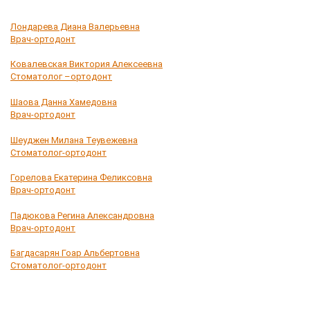
Лондарева Диана Валерьевна
Врач-ортодонт
Ковалевская Виктория Алексеевна
Стоматолог –ортодонт
Шаова Данна Хамедовна
Врач-ортодонт
Шеуджен Милана Теувежевна
Стоматолог-ортодонт
Горелова Екатерина Феликсовна
Врач-ортодонт
Падюкова Регина Александровна
Врач-ортодонт
Багдасарян Гоар Альбертовна
Стоматолог-ортодонт