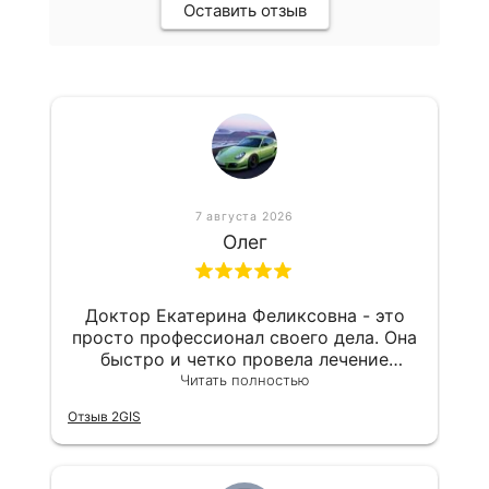
Оставить отзыв
7 августа 2026
Олег
Доктор Екатерина Феликсовна - это
просто профессионал своего дела. Она
быстро и четко провела лечение
кариеса, все прошло без проблем.
Читать полностью
Удивительно, но она узнала меня, хотя
Отзыв 2GIS
я был у нее 3 года назад, это дорогого
стоит. Я попросил сделать снимки
зубов с пояснениями, где требуется