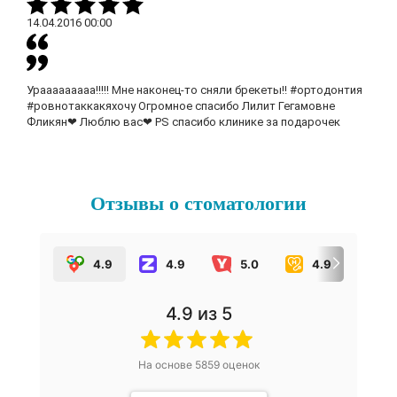
14.04.2016
00:00
Урааааааааа!!!!! Мне наконец-то сняли брекеты!! #ортодонтия
#ровнотаккакяхочу Огромное спасибо Лилит Гегамовне
Фликян❤ Люблю вас❤ PS спасибо клинике за подарочек
Отзывы о стоматологии
4.9
4.9
5.0
4.9
5.
4.9
из 5
На основе
5859
оценок