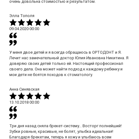
очень довольна стоимостью и результатом.
Элла Тополя
09.04.2020
00:00
У меня двое детей и я всегда обращаюсь в ОРТОДОНТ и Я.
Лечит нас замечательный доктор Юлия Ивановна Никитина. Я
доверяю своих детей только ей. Настоящий профессионал
своего дела. Она может найти подход к каждому ребенку и
мои дети не боятся походов к стоматологу.
Анна Синявская
13.10.2018
00:00
Три дня назад сняла брекет-систему... Восторг полнейший!
Зубки ровные, красивые, не болят, улыбка идеальная!
Благодаря брекетам, теперь я хожу и улыбаюсь всем