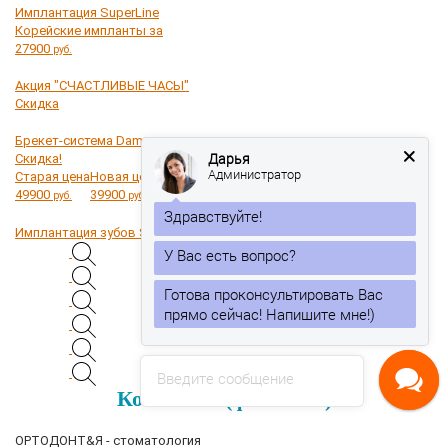
Имплантация SuperLine
Корейские импланты за
27900
руб.
Акция "СЧАСТЛИВЫЕ ЧАСЫ"
Скидка
Брекет-система Damon
Дарья
Скидка!
Администратор
Старая цена
Новая цена
49900
39900
руб.
руб.
Здравствуйте!
Имплантация зубов Straumann
Готова проконсультировать Вас
прямо сейчас! Напишите мне!)
Введите сообщение
Контакты (филиалы)
ОРТОДОНТ&Я - стоматология