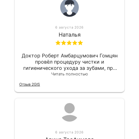
лечение, и мне сразу все предоставили
с детальными комментариями. Очень
доволен визитом, все было на высоте!
6 августа 2026
Наталья
Доктор Роберт Амбарцумович Гомцян
провёл процедуру чистки и
гигиенического ухода за зубами, при
этом сразу удалось записаться на
Читать полностью
приём по звонку. Он уверенно
Отзыв 2GIS
выполняет свою работу, связанную с
поддержанием гигиены, и я чувствую,
что дело знает хорошо.
6 августа 2026