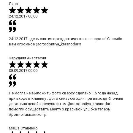
Лина
24.12.2017
00:00
24.12.2017 - день снятия ортодонтического аппарата! Спасибо
вам огромное @ortodontiya_krasnodar!!!
Зарудняя Анастасия
08.09.2017
00:00
Не могла не выложить фото сверху сделано 1.5 года назад
при входе в клинику , фото снизу сегодня при выходе ☺ очень
довольна ценой и результатом @ortodontiya_krasnodar
помогли осуществить мечту о красивой улыбке теперь
#ровнотаккакяхочу.
Маша Стаценко