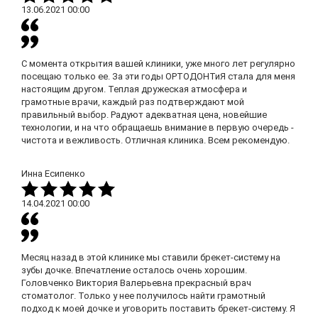
13.06.2021
00:00
С момента открытия вашей клиники, уже много лет регулярно
посещаю только ее. За эти годы ОРТОДОНТиЯ стала для меня
настоящим другом. Теплая дружеская атмосфера и
грамотные врачи, каждый раз подтверждают мой
правильный выбор. Радуют адекватная цена, новейшие
технологии, и на что обращаешь внимание в первую очередь -
чистота и вежливость. Отличная клиника. Всем рекомендую.
Инна Есипенко
14.04.2021
00:00
Месяц назад в этой клинике мы ставили брекет-систему на
зубы дочке. Впечатление осталось очень хорошим.
Головченко Виктория Валерьевна прекрасный врач
стоматолог. Только у нее получилось найти грамотный
подход к моей дочке и уговорить поставить брекет-систему. Я