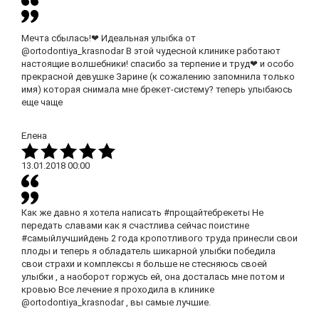
Мечта сбылась!❤ Идеальная улыбка от
@ortodontiya_krasnodar В этой чудесной клинике работают
настоящие волшебники! спасибо за терпение и труд❤ и особо
прекрасной девушке Зарине (к сожалению запомнила только
имя) которая снимала мне брекет-систему? теперь улыбаюсь
еще чаще
Елена
13.01.2018
00:00
Как же давно я хотела написать #прощайтебрекеты Не
передать славами как я счастлива сейчас поистине
#самыйлучшийдень 2 года кропотливого труда принесли свои
плоды и теперь я обладатель шикарной улыбки победила
свои страхи и комплексы я больше не стесняюсь своей
улыбки , а наоборот горжусь ей, она досталась мне потом и
кровью Все лечение я проходила в клинике
@ortodontiya_krasnodar , вы самые лучшие.