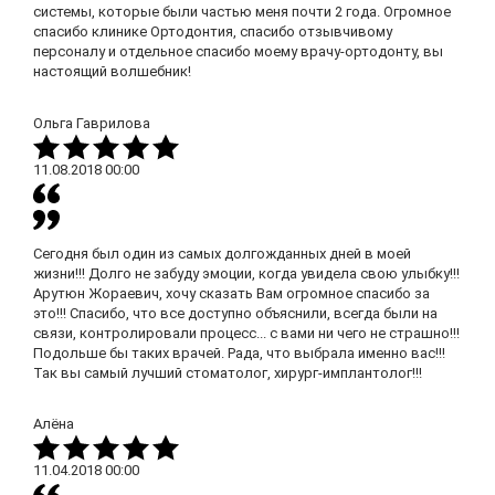
системы, которые были частью меня почти 2 года. Огромное
спасибо клинике Ортодонтия, спасибо отзывчивому
персоналу и отдельное спасибо моему врачу-ортодонту, вы
настоящий волшебник!
Ольга Гаврилова
11.08.2018
00:00
Сегодня был один из самых долгожданных дней в моей
жизни!!! Долго не забуду эмоции, когда увидела свою улыбку!!!
Арутюн Жораевич, хочу сказать Вам огромное спасибо за
это!!! Спасибо, что все доступно объяснили, всегда были на
связи, контролировали процесс... с вами ни чего не страшно!!!
Подольше бы таких врачей. Рада, что выбрала именно вас!!!
Так вы самый лучший стоматолог, хирург-имплантолог!!!
Алёна
11.04.2018
00:00