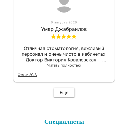
6 августа 2026
Умар Джабраилов
Отличная стоматология, вежливый
персонал и очень чисто в кабинетах.
Доктор Виктория Ковалевская —
настоящий профессионал своего дела,
Читать полностью
которая лечит зубы абсолютно без
Отзыв 2GIS
боли. Все этапы процедуры мне
подробно объяснили и подобрали
качественные материалы. Теперь буду
Еще
обращаться только сюда и
рекомендовать клинику всем
знакомым.
Специалисты