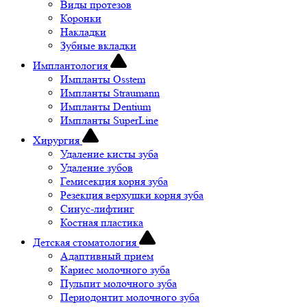
Виды протезов
Коронки
Накладки
Зубные вкладки
Имплантология
Импланты Osstem
Импланты Straumann
Импланты Dentium
Импланты SuperLine
Хирургия
Удаление кисты зуба
Удаление зубов
Гемисекция корня зуба
Резекция верхушки корня зуба
Синус-лифтинг
Костная пластика
Детская стоматология
Адаптивный прием
Кариес молочного зуба
Пульпит молочного зуба
Периодонтит молочного зуба