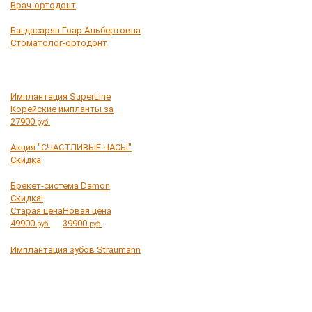
Врач-ортодонт
Багдасарян Гоар Альбертовна
Стоматолог-ортодонт
Имплантация SuperLine
Корейские импланты за
27900
руб.
Акция "СЧАСТЛИВЫЕ ЧАСЫ"
Скидка
Брекет-система Damon
Скидка!
Старая цена
Новая цена
49900
39900
руб.
руб.
Имплантация зубов Straumann