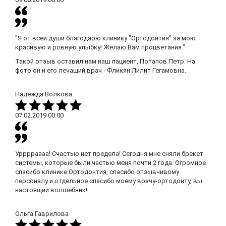
"Я от всей души благодарю клинику "Ортодонтия" за мою
красивую и ровную улыбку! Желаю Вам процветания."
Такой отзыв оставил нам наш пациент, Потапов Петр. На
фото он и его лечащий врач - Фликян Лилит Гегамовна.
Надежда Волкова
07.02.2019
00:00
Урррраааа! Счастью нет предела! Сегодня мне сняли брекет-
системы, которые были частью меня почти 2 года. Огромное
спасибо клинике Ортодонтия, спасибо отзывчивому
персоналу и отдельное спасибо моему врачу-ортодонту, вы
настоящий волшебник!
Ольга Гаврилова