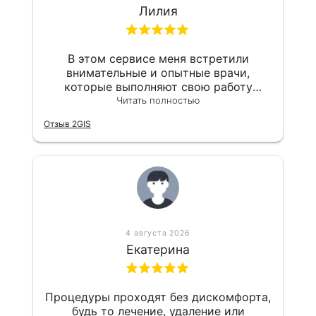
Лилия
В этом сервисе меня встретили
внимательные и опытные врачи,
которые выполняют свою работу
тщательно и аккуратно. Я прохожу
Читать полностью
лечение брекетами, уже исправили
Отзыв 2GIS
прикус, и сейчас готовлюсь к снятию
конструкции. Доктор Гоар Альбертовна
Багдасарян всегда поддерживает
доброжелательную атмосферу, с ней
просто общаться, и она всегда делится
полезными советами по уходу за
зубами.
4 августа 2026
Екатерина
Процедуры проходят без дискомфорта,
будь то лечение, удаление или