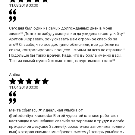
11.08.2018
00:00
Сегодня был один из самых долгожданных дней в моей
жизни!!! Долго не забуду эмоции, когда увидела свою улыбку!!!
Арутюн Жораевич, хочу сказать Вам огромное спасибо за
это!!! Спасибо, что все доступно объяснили, всегда были на
связи, контролировали процесс... с вами ни чего не страшно!!!
Подольше бы таких врачей. Рада, что выбрала именно вас!!!
Так вы самый лучший стоматолог, хирург-имплантолог!!!
Алёна
11.04.2018
00:00
Мечта сбылась!❤ Идеальная улыбка от
@ortodontiya_krasnodar В этой чудесной клинике работают
настоящие волшебники! спасибо за терпение и труд❤ и особо
прекрасной девушке Зарине (к сожалению запомнила только
имя) которая снимала мне брекет-систему? теперь улыбаюсь