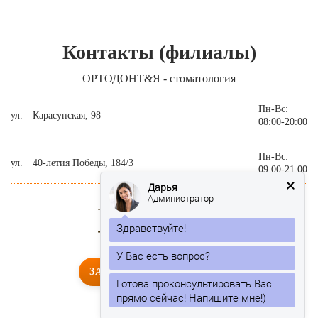
Контакты (филиалы)
ОРТОДОНТ&Я - стоматология
Пн-Вс:
ул.
Карасунская, 98
08:00-20:00
Пн-Вс:
ул.
40-летия Победы, 184/3
09:00-21:00
Дарья
Администратор
+8 (800) 250-57-74
Здравствуйте!
+8 (861) 201-25-77
ЗАПИСАТЬСЯ НА ПРИЕМ
Готова проконсультировать Вас
прямо сейчас! Напишите мне!)