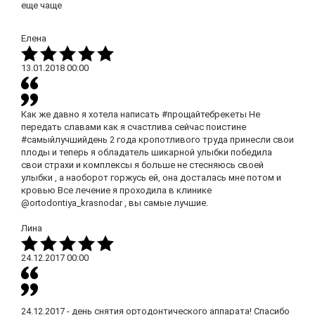
еще чаще
Елена
13.01.2018
00:00
Как же давно я хотела написать #прощайтебрекеты Не
передать славами как я счастлива сейчас поистине
#самыйлучшийдень 2 года кропотливого труда принесли свои
плоды и теперь я обладатель шикарной улыбки победила
свои страхи и комплексы я больше не стесняюсь своей
улыбки , а наоборот горжусь ей, она досталась мне потом и
кровью Все лечение я проходила в клинике
@ortodontiya_krasnodar , вы самые лучшие.
Лина
24.12.2017
00:00
24.12.2017 - день снятия ортодонтического аппарата! Спасибо