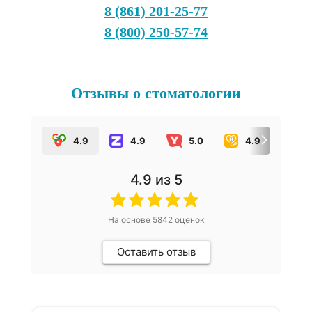
8 (861) 201-25-77
8 (800) 250-57-74
Отзывы о стоматологии
4.9
4.9
5.0
4.9
5.
4.9
из 5
На основе
5842
оценок
Оставить отзыв