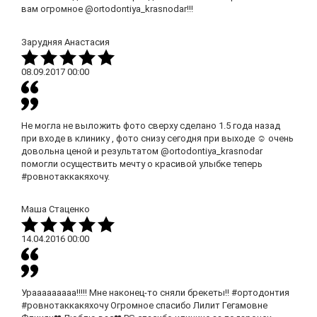
вам огромное @ortodontiya_krasnodar!!!
Зарудняя Анастасия
08.09.2017
00:00
Не могла не выложить фото сверху сделано 1.5 года назад
при входе в клинику , фото снизу сегодня при выходе ☺ очень
довольна ценой и результатом @ortodontiya_krasnodar
помогли осуществить мечту о красивой улыбке теперь
#ровнотаккакяхочу.
Маша Стаценко
14.04.2016
00:00
Урааааааааа!!!!! Мне наконец-то сняли брекеты!! #ортодонтия
#ровнотаккакяхочу Огромное спасибо Лилит Гегамовне