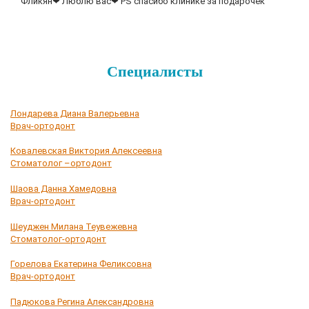
Фликян❤ Люблю вас❤ PS спасибо клинике за подарочек
Специалисты
Лондарева Диана Валерьевна
Врач-ортодонт
Ковалевская Виктория Алексеевна
Стоматолог –ортодонт
Шаова Данна Хамедовна
Врач-ортодонт
Шеуджен Милана Теувежевна
Стоматолог-ортодонт
Горелова Екатерина Феликсовна
Врач-ортодонт
Падюкова Регина Александровна