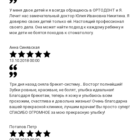
У меня двое детей и я всегда обращаюсь в ОРТОДОНТ и Я.
Лечит нас замечательный доктор Юлия Ивановна Никитина. Я
доверяю своих детей только ей. Настоящий профессионал
своего дела. Она может найти подход к каждому ребенку и
мои дети не боятся походов к стоматологу.
Анна Синявская
13.10.2018
00:00
Три дня назад сняла брекет-систему... Восторг полнейший!
Зубки ровные, красивые, не болят, улыбка идеальная!
Благодаря брекетам, теперь я хожу и улыбаюсь всем
прохожим, счастлива и довольна жизнью! Очень благодарна
вашей прекрасной клинике, лучшим врачам! Вы просто супер!
СПАСИБО ОГРОМНОЕ за мою прекрасную улыбку!
Потапов Петр
09.08.2019
00:00